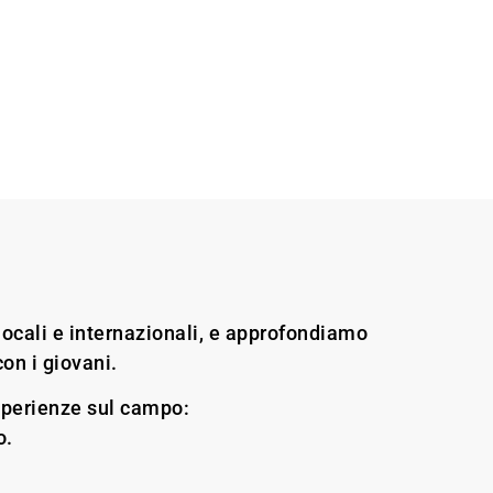
NG PORTAL
Activities
Contact
locali e internazionali, e approfondiamo
con i giovani.
esperienze sul campo:
o.